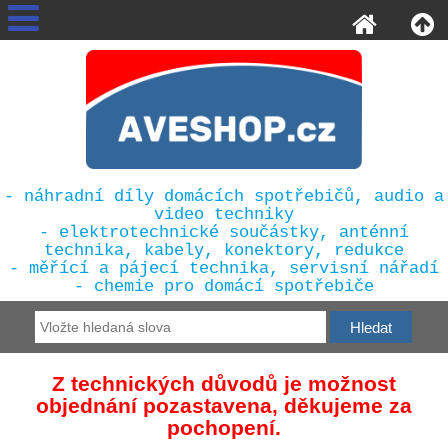
- náhradní díly domácích spotřebičů, audio a
video techniky
- elektrotechnické součástky, anténní
technika, kabely, konektory, redukce
- měřící a pájecí technika, servisní nářadí
- chemie pro domácí spotřebiče
Z technických důvodů je možnost
objednání pozastavena, děkujeme za
pochopení.