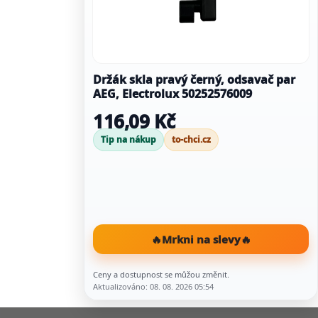
Držák skla pravý černý, odsavač par
AEG, Electrolux 50252576009
116,09 Kč
Tip na nákup
to-chci.cz
🔥
Mrkni na slevy
🔥
Ceny a dostupnost se můžou změnit.
Aktualizováno: 08. 08. 2026 05:54