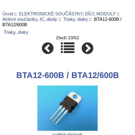
Úvod
::
ELEKTRONICKÉ SOUČÁSTKY, DÍLY, MODULY
::
Aktivní součástky, IC, diody
::
Triaky, diaky
:: BTA12-600B /
BTA12/600B
Triaky, diaky
Zboží 23/52
BTA12-600B / BTA12/600B
zvětšit obrázek