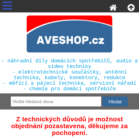
- náhradní díly domácích spotřebičů, audio a
video techniky
- elektrotechnické součástky, anténní
technika, kabely, konektory, redukce
- měřící a pájecí technika, servisní nářadí
- chemie pro domácí spotřebiče
Z technických důvodů je možnost
objednání pozastavena, děkujeme za
pochopení.