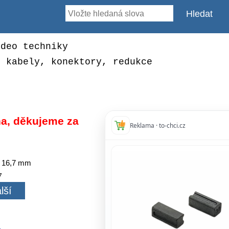
ideo techniky
, kabely, konektory, redukce
a, děkujeme za
Reklama · to-chci.cz
 / 16,7 mm
7
lší