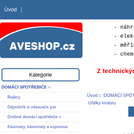
Úvod
- náhr
- elek
- měří
- chem
Z technický
Kategorie
DOMÁCÍ SPOTŘEBIČE
>
Úvod
::
DOMÁCÍ SPO
Bojlery
Uhlíky motoru
Digestoře a odsavače par
Drobné domácí spotřebiče >
Kávovary, kávomaty a espressa