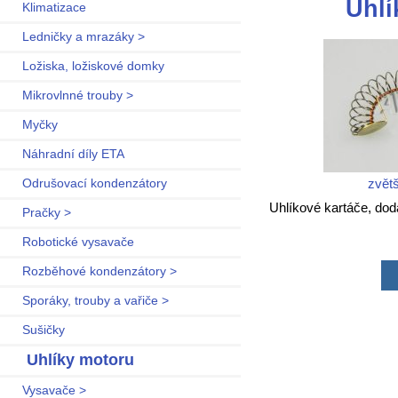
Uhlí
Klimatizace
Ledničky a mrazáky >
Ložiska, ložiskové domky
Mikrovlnné trouby >
Myčky
Náhradní díly ETA
zvětš
Odrušovací kondenzátory
Uhlíkové kartáče, dod
Pračky >
Robotické vysavače
Rozběhové kondenzátory >
Sporáky, trouby a vařiče >
Sušičky
Uhlíky motoru
Vysavače >