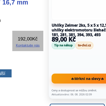
 / 16,7 mm
0
Uhlíky Zelmer 2ks, 5 x 5 x 12
uhlíky elektromotoru šlehač
181, 281, 381, 394, 393, 493
89,00 Kč
192,00Kč
Kontaktujte nás
Tip na nákup
to-chci.cz
lší
🔥
Mrkni na slevy
🔥
Ceny a dostupnost se můžou změnit.
Aktualizováno: 06. 08. 2026 02:09