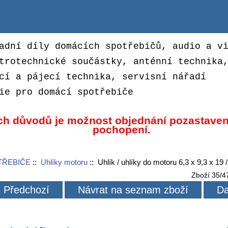
adní díly domácích spotřebičů, audio a v
trotechnické součástky, anténní technika
cí a pájecí technika, servisní nářadí
ie pro domácí spotřebiče
ch důvodů je možnost objednání pozastaven
pochopení.
TŘEBIČE
::
Uhlíky motoru
:: Uhlík / uhlíky do motoru 6,3 x 9,3 x 19
Zboží 35/4
Předchozí
Návrat na seznam zboží
Da