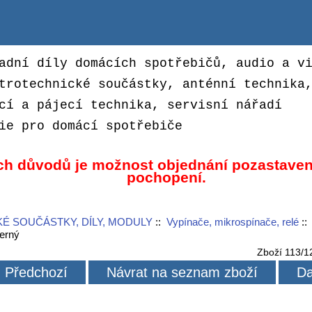
adní díly domácích spotřebičů, audio a v
trotechnické součástky, anténní technika
cí a pájecí technika, servisní nářadí
ie pro domácí spotřebiče
ch důvodů je možnost objednání pozastaven
pochopení.
É SOUČÁSTKY, DÍLY, MODULY
::
Vypínače, mikrospínače, relé
:
erný
Zboží 113/1
Předchozí
Návrat na seznam zboží
Da