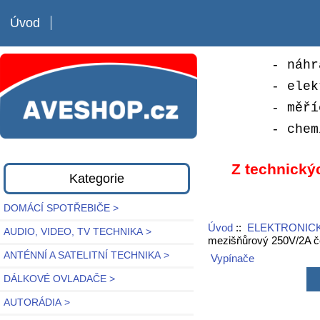
Úvod
- náhr
- elek
- měří
- chem
Z technický
Kategorie
DOMÁCÍ SPOTŘEBIČE >
Úvod
::
ELEKTRONICK
AUDIO, VIDEO, TV TECHNIKA >
mezišňůrový 250V/2A č
ANTÉNNÍ A SATELITNÍ TECHNIKA >
Vypínače
DÁLKOVÉ OVLADAČE >
AUTORÁDIA >