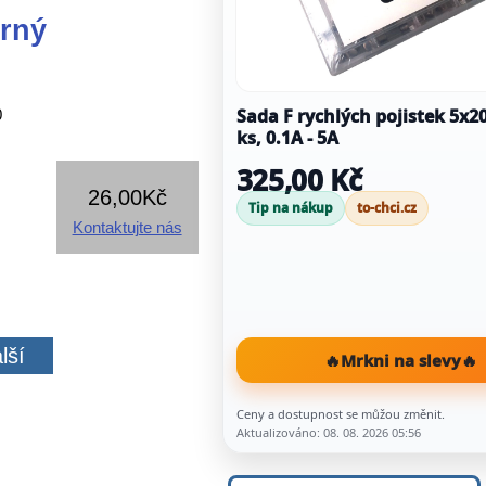
rný
Sada F rychlých pojistek 5x
0
ks, 0.1A - 5A
325,00 Kč
26,00Kč
Tip na nákup
to-chci.cz
Kontaktujte nás
lší
🔥
Mrkni na slevy
🔥
Ceny a dostupnost se můžou změnit.
Aktualizováno: 08. 08. 2026 05:56