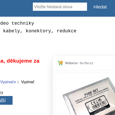
ideo techniky
, kabely, konektory, redukce
a, děkujeme za
Reklama · to-chci.cz
:
Vypínače
:: Vypínač
23
lší