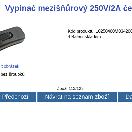
Vypínač mezišňůrový 250V/2A če
Kód produktu: 10250460M03420
4 Balení skladem
it obrázek
 bez šroubků
Zboží 113/123
Předchozí
Návrat na seznam zboží
Da