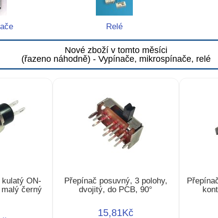
nače
Relé
Nové zboží v tomto měsíci
(řazeno náhodně) - Vypínače, mikrospínače, relé
ý kulatý ON-
Přepínač posuvný, 3 polohy,
Přepínač
, malý černý
dvojitý, do PCB, 90°
kont
15,81Kč