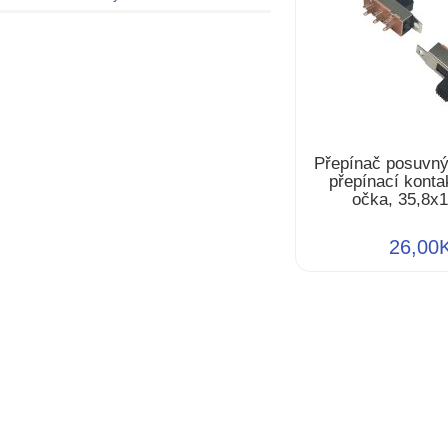
Přepínač posuvný
přepínací kontak
očka, 35,8x
26,00