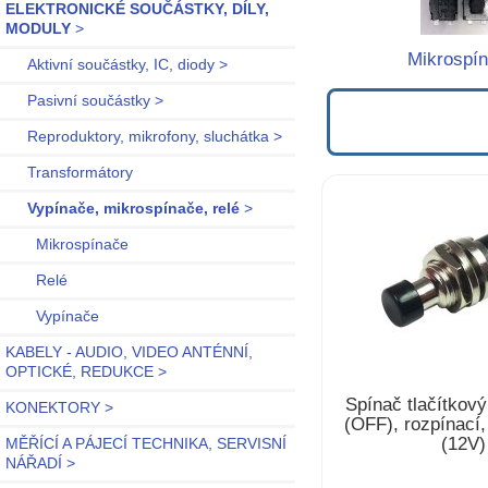
ELEKTRONICKÉ SOUČÁSTKY, DÍLY,
MODULY
>
Mikrospí
Aktivní součástky, IC, diody >
Pasivní součástky >
Reproduktory, mikrofony, sluchátka >
Transformátory
Vypínače, mikrospínače, relé
>
Mikrospínače
Relé
Vypínače
KABELY - AUDIO, VIDEO ANTÉNNÍ,
OPTICKÉ, REDUKCE >
Spínač tlačítkov
KONEKTORY >
(OFF), rozpínací
(12V)
MĚŘÍCÍ A PÁJECÍ TECHNIKA, SERVISNÍ
NÁŘADÍ >