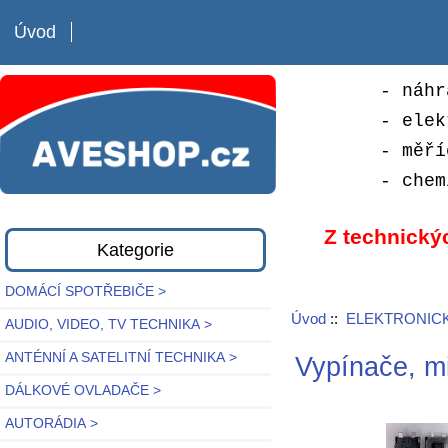
Úvod
- náhr
- elek
- měří
- chem
Z technický
Kategorie
DOMÁCÍ SPOTŘEBIČE >
Úvod
::
ELEKTRONICK
AUDIO, VIDEO, TV TECHNIKA >
ANTÉNNÍ A SATELITNÍ TECHNIKA >
Vypínače, mi
DÁLKOVÉ OVLADAČE >
AUTORÁDIA >