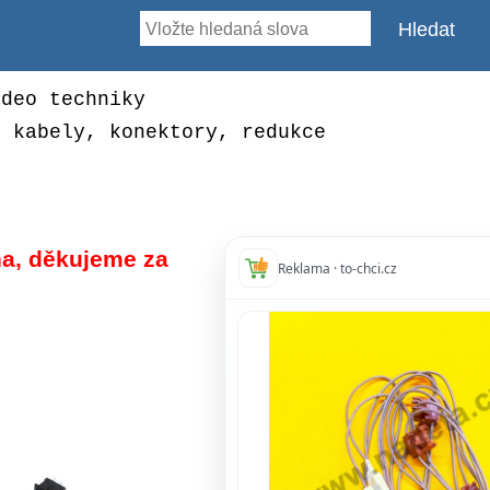
ideo techniky
, kabely, konektory, redukce
a, děkujeme za
Reklama · to-chci.cz