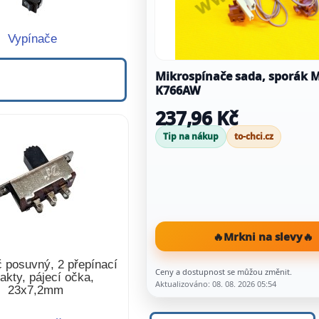
Vypínače
Mikrospínače sada, sporák 
K766AW
237,96 Kč
Tip na nákup
to-chci.cz
🔥
Mrkni na slevy
🔥
 posuvný, 2 přepínací
Ceny a dostupnost se můžou změnit.
akty, pájecí očka,
Aktualizováno: 08. 08. 2026 05:54
23x7,2mm