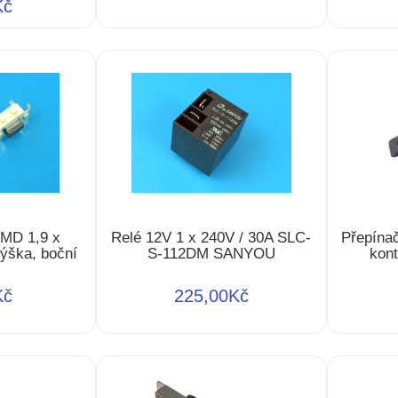
Kč
SMD 1,9 x
Relé 12V 1 x 240V / 30A SLC-
Přepínač
ýška, boční
S-112DM SANYOU
kont
Kč
225,00Kč