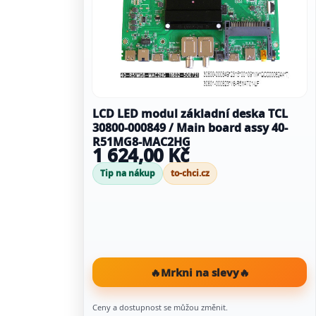
LCD LED modul základní deska TCL
30800-000849 / Main board assy 40-
R51MG8-MAC2HG
1 624,00 Kč
Tip na nákup
to-chci.cz
🔥
Mrkni na slevy
🔥
Ceny a dostupnost se můžou změnit.