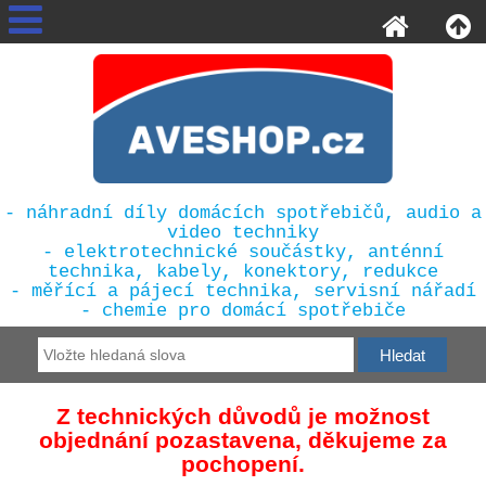
- náhradní díly domácích spotřebičů, audio a
video techniky
- elektrotechnické součástky, anténní
technika, kabely, konektory, redukce
- měřící a pájecí technika, servisní nářadí
- chemie pro domácí spotřebiče
Z technických důvodů je možnost
objednání pozastavena, děkujeme za
pochopení.