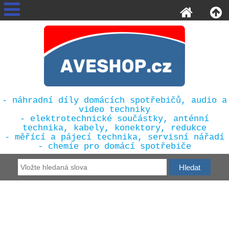
- náhradní díly domácích spotřebičů, audio a
video techniky
- elektrotechnické součástky, anténní
technika, kabely, konektory, redukce
- měřící a pájecí technika, servisní nářadí
- chemie pro domácí spotřebiče