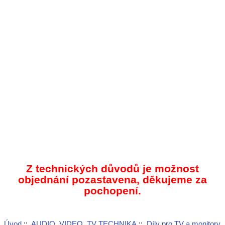
Z technických důvodů je možnost
objednání pozastavena, děkujeme za
pochopení.
Úvod
::
AUDIO, VIDEO, TV TECHNIKA
::
Díly pro TV a monitory