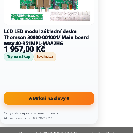
LCD LED modul základní deska
Thomson 30800-001001/ Main board
assy 40-R51MPL-MAA2HG
1 957,00 Kč
Tip na nákup
to-chci.cz
🔥
Mrkni na slevy
🔥
Ceny a dostupnost se můžou změnit.
Aktualizováno: 06. 08. 2026 02:13