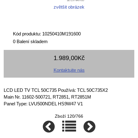
zvětšit obrázek
Kód produktu: 10250410M191600
0 Balení skladem
1.989,00Kč
Kontaktujte nás
LCD LED TV TCL 50C735 Používá: TCL 50C735X2
Main Nr. 11602-500721, RT2851, RT2851M
Panel Type: LVU500NDEL HS9W47 V1
Zboží 120/766