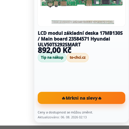
LCD modul základní deska 17MB130S
/ Main board 23584571 Hyundai
ULV50TS292SMART
892,00 Kč
Tip na nákup
to-chci.cz
🔥
Mrkni na slevy
🔥
Ceny a dostupnost se můžou změnit.
Aktualizováno: 06. 08. 2026 02:13