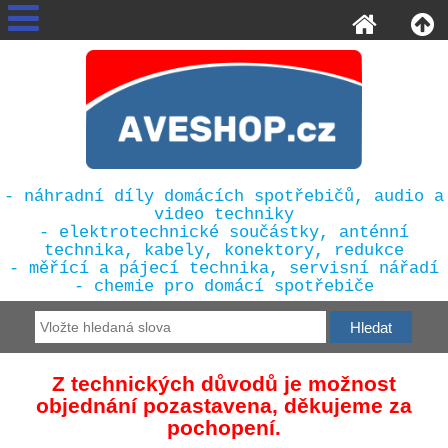
- náhradní díly domácích spotřebičů, audio a
video techniky
- elektrotechnické součástky, anténní
technika, kabely, konektory, redukce
- měřící a pájecí technika, servisní nářadí
- chemie pro domácí spotřebiče
Z technických důvodů je možnost
objednání pozastavena, děkujeme za
pochopení.