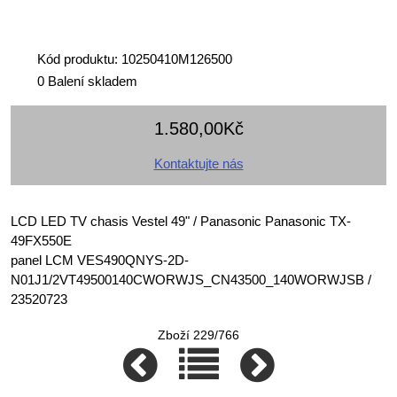
Kód produktu: 10250410M126500
0 Balení skladem
1.580,00Kč
Kontaktujte nás
LCD LED TV chasis Vestel 49" / Panasonic Panasonic TX-
49FX550E
panel LCM VES490QNYS-2D-
N01J1/2VT49500140CWORWJS_CN43500_140WORWJSB /
23520723
Zboží 229/766