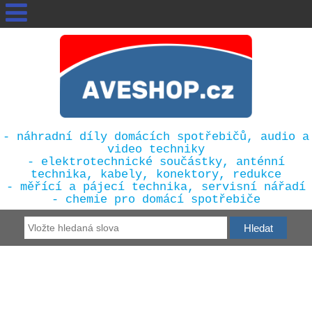
- náhradní díly domácích spotřebičů, audio a
video techniky
- elektrotechnické součástky, anténní
technika, kabely, konektory, redukce
- měřící a pájecí technika, servisní nářadí
- chemie pro domácí spotřebiče