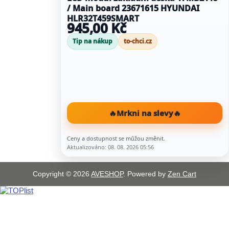
/ Main board 23671615 HYUNDAI
HLR32T459SMART
945,00 Kč
Tip na nákup
to-chci.cz
🔥
Mrkni na slevy
🔥
Ceny a dostupnost se můžou změnit.
Aktualizováno: 08. 08. 2026 05:56
Copyright © 2026
AVESHOP
. Powered by
Zen Cart