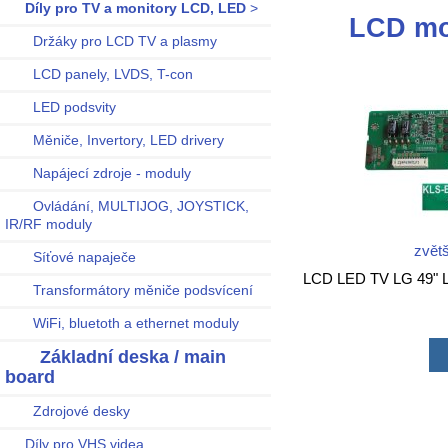
Díly pro TV a monitory LCD, LED
>
LCD mo
Držáky pro LCD TV a plasmy
LCD panely, LVDS, T-con
LED podsvity
Měniče, Invertory, LED drivery
Napájecí zdroje - moduly
Ovládání, MULTIJOG, JOYSTICK,
IR/RF moduly
zvětš
Síťové napaječe
LCD LED TV LG 49"
Transformátory měniče podsvícení
WiFi, bluetoth a ethernet moduly
Základní deska / main
board
Zdrojové desky
Díly pro VHS videa