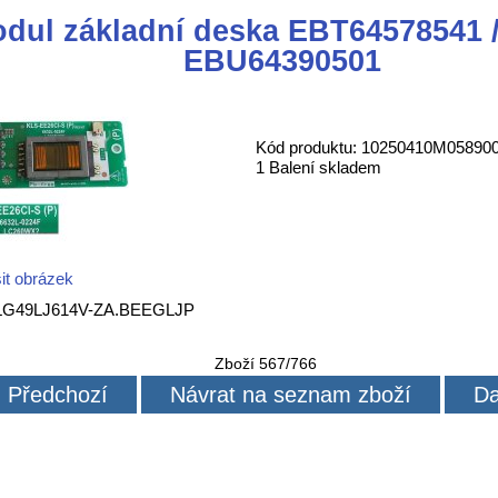
dul základní deska EBT64578541 
EBU64390501
Kód produktu: 10250410M05890
1 Balení skladem
it obrázek
 LG49LJ614V-ZA.BEEGLJP
Zboží 567/766
Předchozí
Návrat na seznam zboží
Da