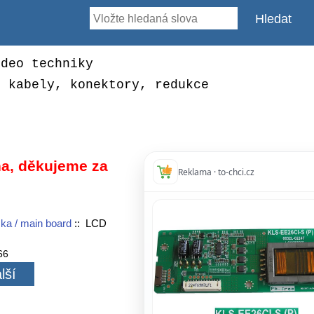
ideo techniky
, kabely, konektory, redukce
a, děkujeme za
Reklama · to-chci.cz
ka / main board
:: LCD
66
lší