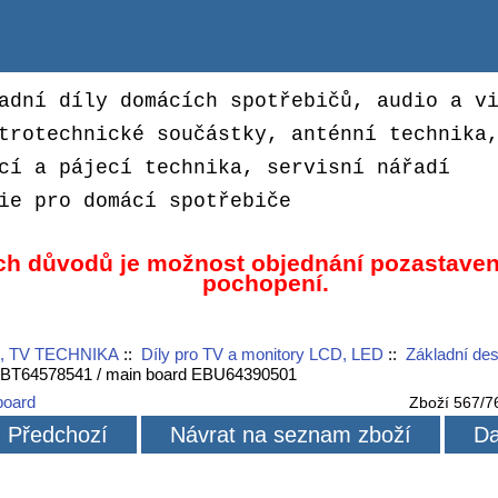
adní díly domácích spotřebičů, audio a v
trotechnické součástky, anténní technika
cí a pájecí technika, servisní nářadí
ie pro domácí spotřebiče
ch důvodů je možnost objednání pozastaven
pochopení.
, TV TECHNIKA
::
Díly pro TV a monitory LCD, LED
::
Základní des
EBT64578541 / main board EBU64390501
board
Zboží 567/7
Předchozí
Návrat na seznam zboží
Da