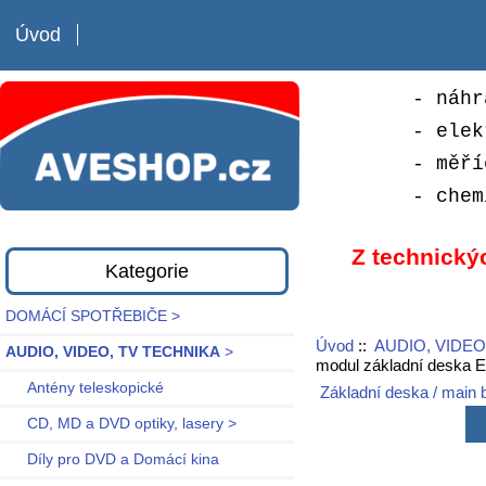
Úvod
- náhr
- elek
- měří
- chem
Z technický
Kategorie
DOMÁCÍ SPOTŘEBIČE >
Úvod
::
AUDIO, VIDEO
AUDIO, VIDEO, TV TECHNIKA
>
modul základní deska 
Antény teleskopické
Základní deska / main 
CD, MD a DVD optiky, lasery >
Díly pro DVD a Domácí kina