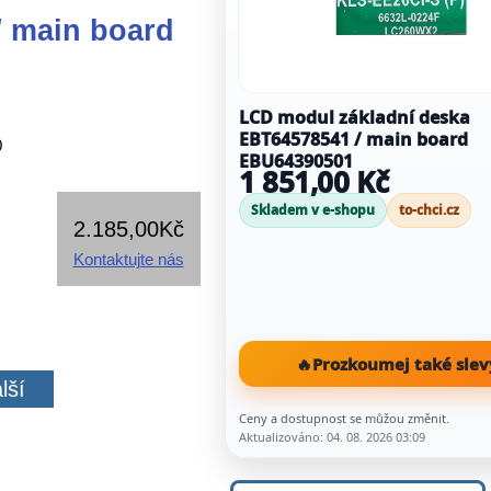
/ main board
LCD modul základní deska
EBT64578541 / main board
0
EBU64390501
1 851,00 Kč
Skladem v e-shopu
to-chci.cz
2.185,00Kč
Kontaktujte nás
🔥
Prozkoumej také slev
lší
Ceny a dostupnost se můžou změnit.
Aktualizováno: 04. 08. 2026 03:09