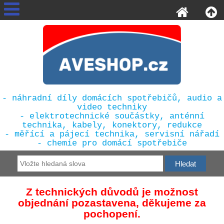
- náhradní díly domácích spotřebičů, audio a
video techniky
- elektrotechnické součástky, anténní
technika, kabely, konektory, redukce
- měřící a pájecí technika, servisní nářadí
- chemie pro domácí spotřebiče
Z technických důvodů je možnost
objednání pozastavena, děkujeme za
pochopení.