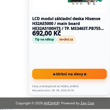
LCD modul základní deska Hisense
H32AE5000 / main board
HE32A5100HTS / TP. MS3463T.PB755
692,00 Kč
/180705 / T242285
Tip na nákup
to-chci.cz
🔥
Mrkni na slevy
🔥
Ceny a dostupnost se můžou změnit.
Aktualizováno: 08. 08. 2026 05:56
Copyright © 2026
AVESHOP
. Powered by
Zen Cart