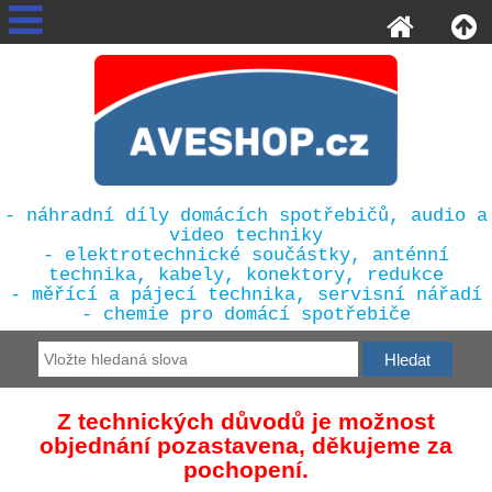
- náhradní díly domácích spotřebičů, audio a
video techniky
- elektrotechnické součástky, anténní
technika, kabely, konektory, redukce
- měřící a pájecí technika, servisní nářadí
- chemie pro domácí spotřebiče
Z technických důvodů je možnost
objednání pozastavena, děkujeme za
pochopení.