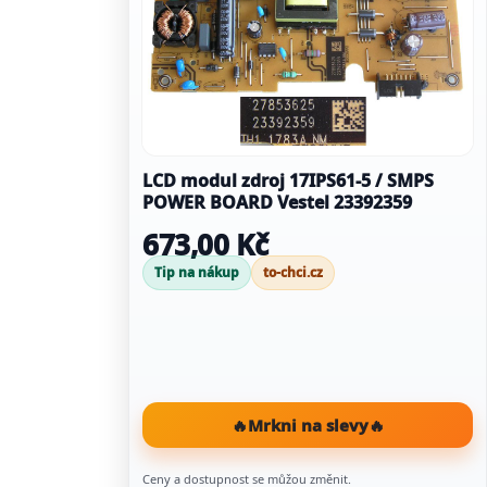
LCD modul zdroj 17IPS61-5 / SMPS
POWER BOARD Vestel 23392359
673,00 Kč
Tip na nákup
to-chci.cz
🔥
Mrkni na slevy
🔥
Ceny a dostupnost se můžou změnit.