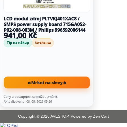
LCD modul zdroj PLTVKJ401XAC8 /
SMPS power supply board 715GA052-
P02-008-003M / Philips 996592006144
941,00 Kč
Tip na nákup
to-chci.cz
🔥
Mrkni na slevy
🔥
Ceny a dostupnost se můžou změnit.
Aktualizováno: 08. 08. 2026 05:56
Copyright © 2026
AVESHOP
. Powered by
Zen Cart