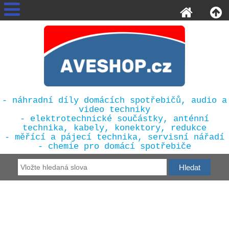
- náhradní díly domácích spotřebičů, audio a
video techniky
- elektrotechnické součástky, anténní
technika, kabely, konektory, redukce
- měřící a pájecí technika, servisní nářadí
- chemie pro domácí spotřebiče