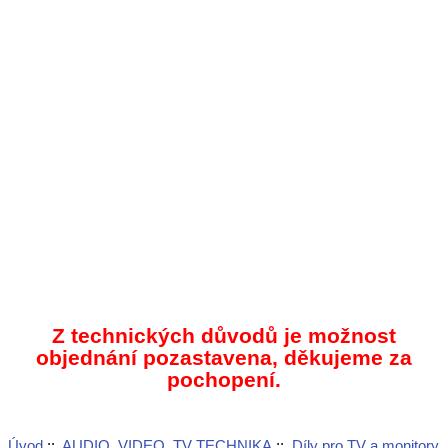
Z technických důvodů je možnost
objednání pozastavena, děkujeme za
pochopení.
Úvod
::
AUDIO, VIDEO, TV TECHNIKA
::
Díly pro TV a monitory