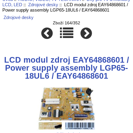
LCD, LED
::
Zdrojové desky
:: LCD modul zdroj EAY64868601 /
Power supply assembly LGP65-18UL6 / EAY64868601
Zdrojové desky
Zboží 164/352
LCD modul zdroj EAY64868601 /
Power supply assembly LGP65-
18UL6 / EAY64868601